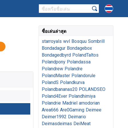
ชื่อเล่นล่าสุด
starroyals
wvl
Bosquu
Sombrill
Bondadagur
Bondagebox
Bondagedbyrd
PolandTaltos
Polandpony
Polandassa
Polandrew
Polandre
PolandMaster
Polandorule
PolandS
Polandkurva
Polandbananas20
POLANDSEO
Poland4Ever
Polandhimiya
Polandrie
Madriel
arnodorian
Area666
Are0Gaming
Deimee
Deimer1992
Deimario
Deimasdeimas
DeiMeat