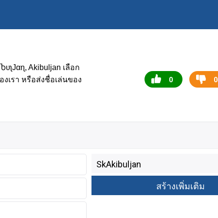
เลือก
ႦυʅJαɳ, Akibuljan
งเรา หรือส่งชื่อเล่นของ
0
0