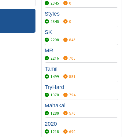
2345
0
Styles
2345
0
SK
2298
846
MR
2216
705
Tamil
1499
581
TryHard
1370
794
Mahakal
1230
570
2020
1218
690