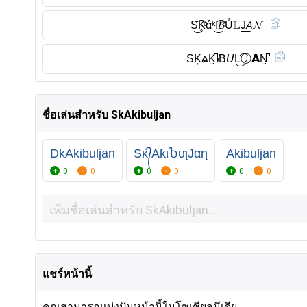
S͜͡K̥ͦάᵏI͜͡𝓑U̾𝕃J͟𝘈𝓝
SK͎ልK̺͆I̸B𝘜L͜͡Ⓙ︎𝗔N̺͆
ชื่อเล่นสำหรับ SkAkibuljan
DkAkibuljan
Sᴋ᭄AƙιႦυʅJαɳ
Akibuljan
0
0
0
0
0
0
แชร์หน้านี้
คุณสามารถแบ่งปันหน้านี้ในโซเชียลมีเดีย