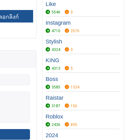
Like
5546
0
Instagram
4710
2576
Stylish
4324
0
KING
4313
5
Boss
3585
1324
Raistar
3187
156
Roblox
2436
895
2024