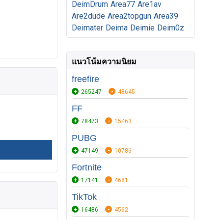
DeimDrum
Area77
Are1av
Are2dude
Area2topgun
Area39
Deimater
Deima
Deimie
Deim0z
แนวโน้มความนิยม
freefire
265247
48645
FF
78473
15463
PUBG
47149
10786
Fortnite
17141
4681
TikTok
16486
4562