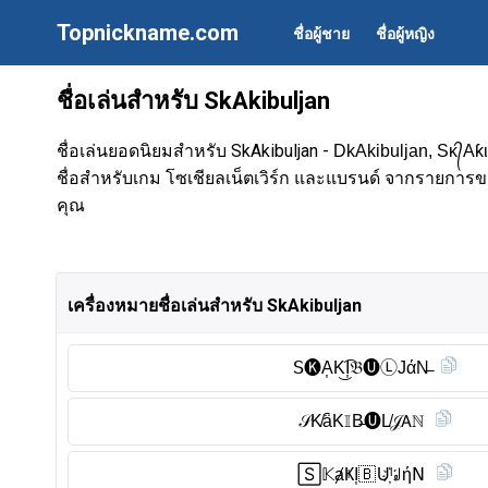
Topnickname.com
ชื่อผู้ชาย
ชื่อผู้หญิง
ชื่อเล่นสำหรับ SkAkibuljan
ชื่อเล่นยอดนิยมสำหรับ SkAkibuljan -
DkAkibuljan, Sᴋ᭄Aƙι
ชื่อสำหรับเกม โซเชียลเน็ตเวิร์ก และแบรนด์ จากรายการขอ
คุณ
เครื่องหมายชื่อเล่นสำหรับ SkAkibuljan
𝖲🅚︎A͎K͜͡I͎𝔅🅤︎Ⓛ︎JάN̶
𝒮K̸ǟK𝕀B̶🅤︎L̸𝒥𝖠ℕ
🅂𝕂ⱥҜI͎🇧 U҉ˡ꒻ή𝖭