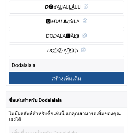
𝘿🅞︎ꀷA͟Ⓛ︎A⃠L͟Ǻ𝕷𝔄
🅳︎ꪮ𝘋𝘈𝘓𝗔𝓛ώ𝗟Ă̈
D̆̈O𝘋A̶L̆̈A̶🅻︎ÄL҈ǟ
𝘋O҈D̆̈Ⓐ︎ˡA͜͡ˡ🇦 L҉ă
ชื่อเล่นสำหรับ Dodalalala
ไม่มีผลลัพธ์สำหรับชื่อเล่นนี้ แต่คุณสามารถเพิ่มของคุณ
เองได้