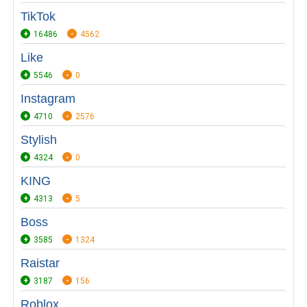
TikTok
16486
4562
Like
5546
0
Instagram
4710
2576
Stylish
4324
0
KING
4313
5
Boss
3585
1324
Raistar
3187
156
Roblox