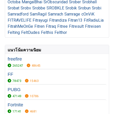
Octoba
MangalBhai
SrObscuridad
Srober
Srobhall
Srobat
Srobv
Srobbe
SROBKLE
Srobik
Srobun
Srobi
Samradford
SamRagil
Samrach
Samrage
cOnViK
FITRAVELIFE
Fitrayugi
Fitrandiza
Fitran13
FitRadiuLia
FitrahMeOnGe
Fitren
Fitraq
Fitree
Fitresult
Fitreisen
Felting
FeltDudes
Felthis
Felthor
แนวโน้มความนิยม
freefire
265247
48645
FF
78473
15463
PUBG
47149
10786
Fortnite
17141
4681